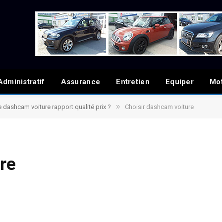
Administratif
Assurance
Entretien
Equiper
Mo
»
re dashcam voiture rapport qualité prix ?
Choisir dashcam voiture
re