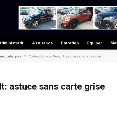
Administratif
Assurance
Entretien
Equiper
Mo
»
ns carte grise
Code autoradio Renault: astuce sans carte grise
t: astuce sans carte grise