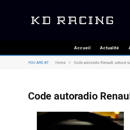
Accueil
Actualité
»
YOU ARE AT:
Home
Code autoradio Renault: astuce sa
Code autoradio Renaul