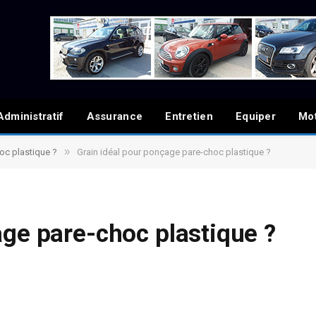
Administratif
Assurance
Entretien
Equiper
Mo
»
oc plastique ?
Grain idéal pour ponçage pare-choc plastique ?
age pare-choc plastique ?