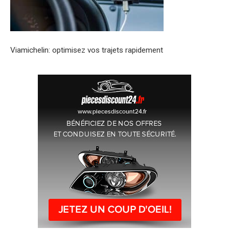
Viamichelin: optimisez vos trajets rapidement